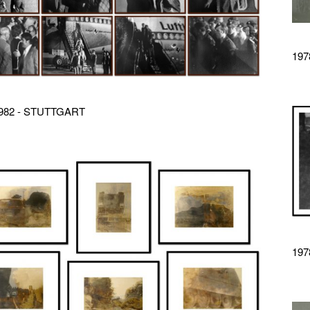
19
1982 - STUTTGART
197