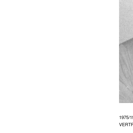
1975/
VERTR