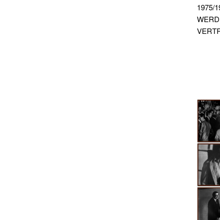
1975/
WERD
VERTR